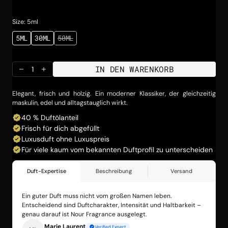
Preis
Size: 5ml
5ML
30ML
50ML
VARIANTE
VARIANTE
VARIANTE
AUSVERKAUFT
AUSVERKAUFT
AUSVERKAUFT
ODER
ODER
ODER
NICHT
NICHT
NICHT
IN DEN WARENKORB
VERFÜGBAR
VERFÜGBAR
VERFÜGBAR
Menge
Menge
für
für
CHE
CHE
Elegant, frisch und holzig. Ein moderner Klassiker, der gleichzeitig
BLEU01
BLEU01
maskulin, edel und alltagstauglich wirkt.
verringern
erhöhen