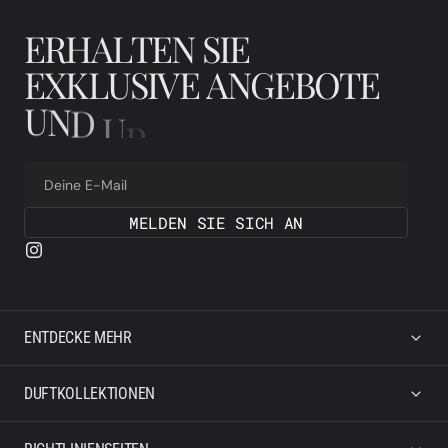
E
R
H
A
L
T
E
N
S
I
E
E
X
K
L
U
S
I
V
E
A
N
G
E
B
O
T
E
U
N
D
U
P
D
A
T
E
S
Deine E-Mail
MELDEN SIE SICH AN
ENTDECKE MEHR
DUFTKOLLEKTIONEN