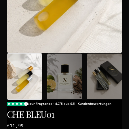
Galerieansicht
öffnen
CHE BLEU01
Regulärer
€11,99