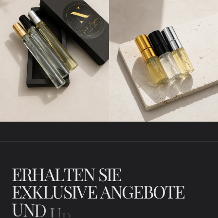
E
R
H
A
L
T
E
N
S
I
E
E
X
K
L
U
S
I
V
E
A
N
G
E
B
O
T
E
U
N
D
U
P
D
A
T
E