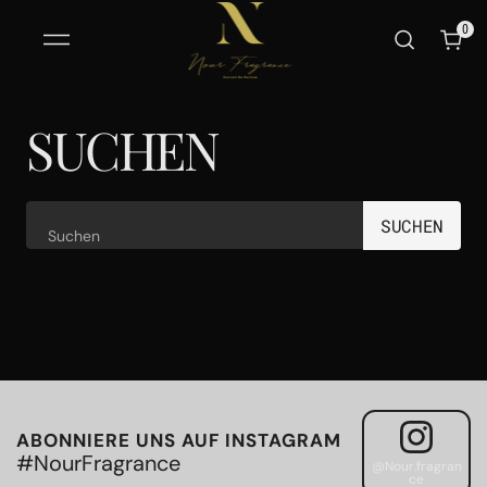
ZUM
INHALT
0
SPRINGEN
0
SUCHEN
SUCHEN
Suchen
ABONNIERE UNS AUF INSTAGRAM
#NourFragrance
@Nour.fragran
ce