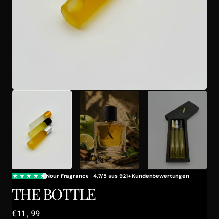
Galerieansicht
öffnen
THE BOTTLE
Regulärer
€11,99