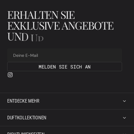
E
R
H
A
L
T
E
N
S
I
E
E
X
K
L
U
S
I
V
E
A
N
G
E
B
O
T
E
U
N
D
U
P
D
A
T
E
S
Deine E-Mail
MELDEN SIE SICH AN
ENTDECKE MEHR
DUFTKOLLEKTIONEN