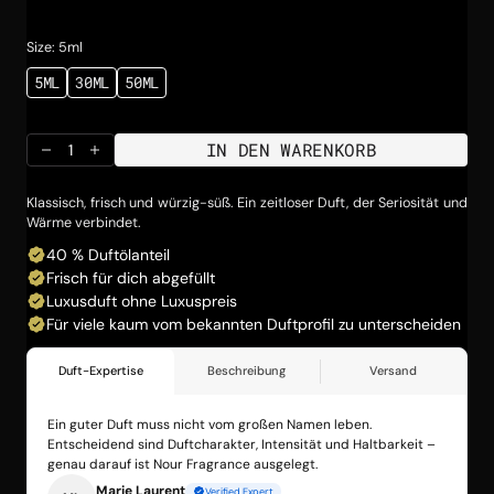
Preis
Size: 5ml
5ML
30ML
50ML
VARIANTE
VARIANTE
VARIANTE
AUSVERKAUFT
AUSVERKAUFT
AUSVERKAUFT
ODER
ODER
ODER
NICHT
NICHT
NICHT
IN DEN WARENKORB
VERFÜGBAR
VERFÜGBAR
VERFÜGBAR
Menge
Menge
für
für
THE
THE
Klassisch, frisch und würzig-süß. Ein zeitloser Duft, der Seriosität und
BOTTLE
BOTTLE
Wärme verbindet.
verringern
erhöhen