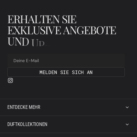
E
R
H
A
L
T
E
N
S
I
E
E
X
K
L
U
S
I
V
E
A
N
G
E
B
O
T
E
U
N
D
U
P
D
A
T
E
S
Deine E-Mail
MELDEN SIE SICH AN
ENTDECKE MEHR
DUFTKOLLEKTIONEN