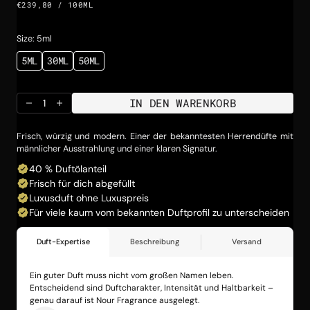
EINZELPREIS
PRO
€239,80
/
100ML
Preis
Size: 5ml
5ML
30ML
50ML
VARIANTE
VARIANTE
VARIANTE
AUSVERKAUFT
AUSVERKAUFT
AUSVERKAUFT
ODER
ODER
ODER
NICHT
NICHT
NICHT
IN DEN WARENKORB
VERFÜGBAR
VERFÜGBAR
VERFÜGBAR
Menge
Menge
für
für
SAUVA02
SAUVA02
Frisch, würzig und modern. Einer der bekanntesten Herrendüfte mit
verringern
erhöhen
männlicher Ausstrahlung und einer klaren Signatur.