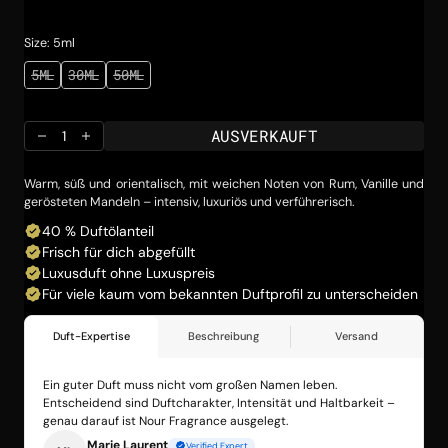
Preis
Size: 5ml
5ML
30ML
50ML
VARIANTE
VARIANTE
VARIANTE
AUSVERKAUFT
AUSVERKAUFT
AUSVERKAUFT
ODER
ODER
ODER
NICHT
NICHT
NICHT
AUSVERKAUFT
VERFÜGBAR
VERFÜGBAR
VERFÜGBAR
Menge
Menge
für
für
KILANGEL02
KILANGEL02
Warm, süß und orientalisch, mit weichen Noten von Rum, Vanille und
verringern
erhöhen
gerösteten Mandeln – intensiv, luxuriös und verführerisch.