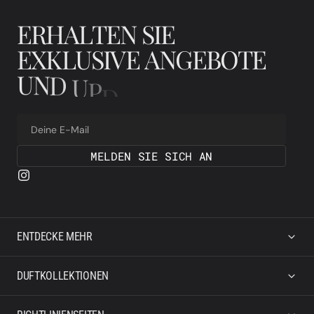
E
R
H
A
L
T
E
N
S
I
E
E
X
K
L
U
S
I
V
E
A
N
G
E
B
O
T
E
U
N
D
U
P
D
A
T
E
S
Deine E-Mail
MELDEN SIE SICH AN
ENTDECKE MEHR
DUFTKOLLEKTIONEN