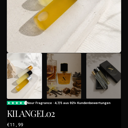
Galerieansicht
öffnen
KILANGEL02
Regulärer
€11,99