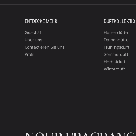
ENTDECKE MEHR
DUFTKOLLEKTI
Geschäft
Herrendüfte
Über uns
Damendüfte
Kontaktieren Sie uns
Frühlingsduft
Profil
Sommerduft
Herbstduft
Winterduft
I
C
H
A
N