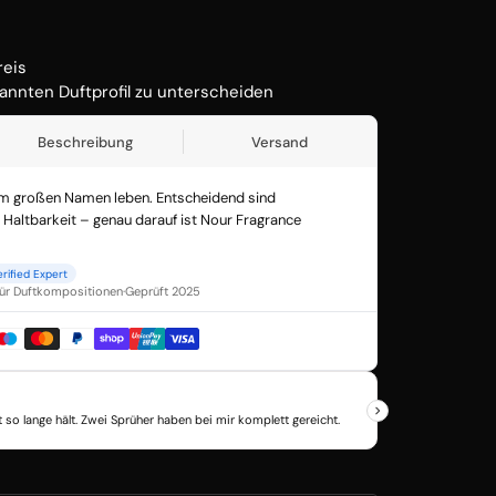
Öffnen
Sie
Medien
1
in
der
Galerieansicht