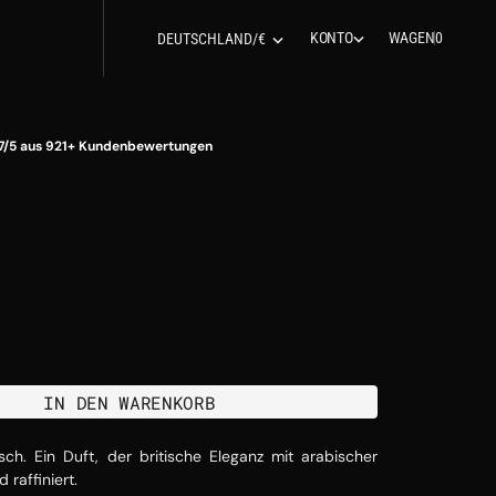
0
K
O
N
T
O
WAGEN
0
D
E
U
T
S
C
H
L
A
N
D
/
€
K
O
N
T
O
D
E
U
T
S
C
H
L
A
N
D
/
€
T
IN DEN WARENKORB
sch. Ein Duft, der britische Eleganz mit arabischer
 raffiniert.