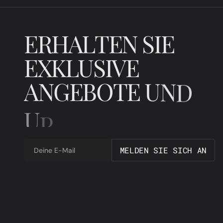
E
R
H
A
L
T
E
N
S
I
E
E
X
K
L
U
S
I
V
E
A
N
G
E
B
O
T
E
U
N
D
U
P
D
A
T
E
S
M
E
L
D
E
N
S
I
E
S
I
C
H
A
N
Deine E-Mail
M
E
L
D
E
N
S
I
E
S