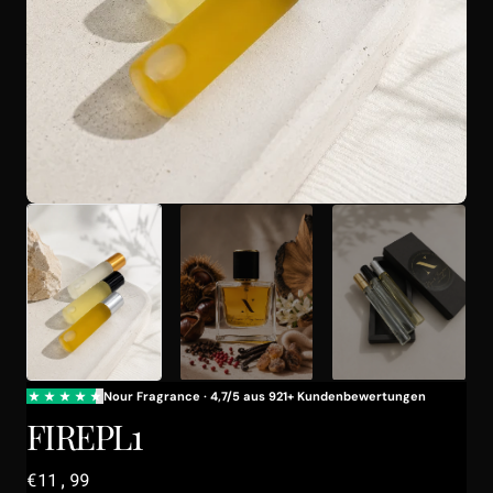
Galerieansicht
öffnen
FIREPL1
Regulärer
€11,99