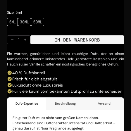
Preis
Size: 5ml
5ML
30ML
50ML
VARIANTE
VARIANTE
VARIANTE
AUSVERKAUFT
AUSVERKAUFT
AUSVERKAUFT
ODER
ODER
ODER
NICHT
NICHT
NICHT
IN DEN WARENKORB
VERFÜGBAR
VERFÜGBAR
VERFÜGBAR
Menge
Menge
für
für
FIREPL1
FIREPL1
Ein warmer, gemütlicher und leicht rauchiger Duft, der an einen
verringern
erhöhen
Kaminabend erinnert: knisterndes Holz, geröstete Kastanien und ein
Hauch süßer Vanille schaffen ein nostalgisches, behagliches Gefühl.