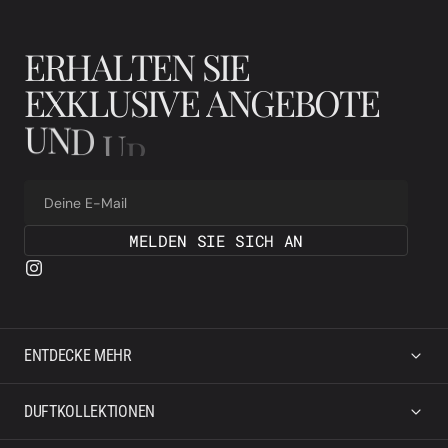
E
R
H
A
L
T
E
N
S
I
E
E
X
K
L
U
S
I
V
E
A
N
G
E
B
O
T
E
U
N
D
U
P
D
A
T
E
S
Deine E-Mail
MELDEN SIE SICH AN
ENTDECKE MEHR
DUFTKOLLEKTIONEN