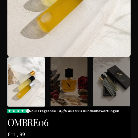
Galerieansicht
öffnen
OMBRE06
Regulärer
€11,99