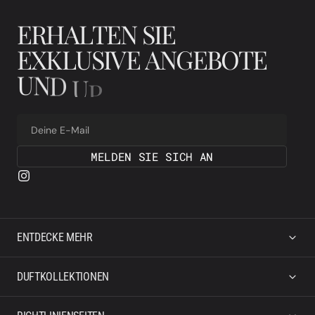
E
R
H
A
L
T
E
N
S
I
E
E
X
K
L
U
S
I
V
E
A
N
G
E
B
O
T
E
U
N
D
U
P
D
A
T
E
S
Deine E-Mail
MELDEN SIE SICH AN
ENTDECKE MEHR
DUFTKOLLEKTIONEN