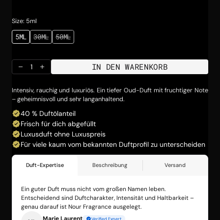
Preis
Size: 5ml
5ML
30ML
50ML
VARIANTE
VARIANTE
VARIANTE
AUSVERKAUFT
AUSVERKAUFT
AUSVERKAUFT
ODER
ODER
ODER
NICHT
NICHT
NICHT
IN DEN WARENKORB
VERFÜGBAR
VERFÜGBAR
VERFÜGBAR
Menge
Menge
für
für
OMBRE06
OMBRE06
Intensiv, rauchig und luxuriös. Ein tiefer Oud-Duft mit fruchtiger Note
verringern
erhöhen
– geheimnisvoll und sehr langanhaltend.