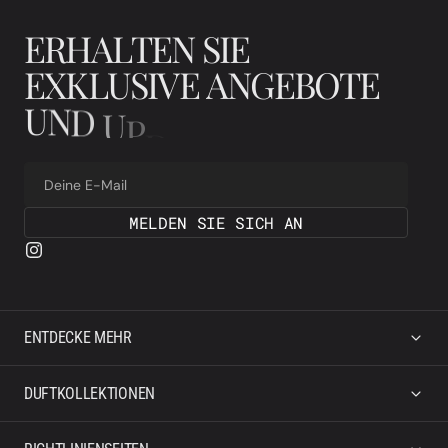
E
R
H
A
L
T
E
N
S
I
E
E
X
K
L
U
S
I
V
E
A
N
G
E
B
O
T
E
U
N
D
U
P
D
A
T
E
S
Deine E-Mail
MELDEN SIE SICH AN
ENTDECKE MEHR
DUFTKOLLEKTIONEN