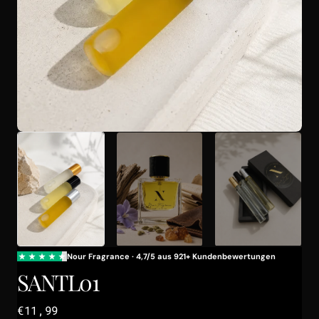
Galerieansicht
öffnen
SANTL01
Regulärer
€11,99