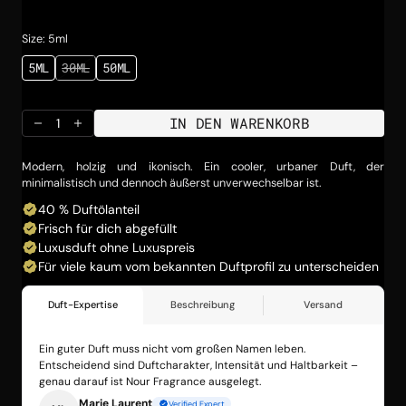
Preis
Size: 5ml
5ML
30ML
50ML
VARIANTE
VARIANTE
VARIANTE
AUSVERKAUFT
AUSVERKAUFT
AUSVERKAUFT
ODER
ODER
ODER
NICHT
NICHT
NICHT
IN DEN WARENKORB
VERFÜGBAR
VERFÜGBAR
VERFÜGBAR
Menge
Menge
für
für
SANTL01
SANTL01
Modern, holzig und ikonisch. Ein cooler, urbaner Duft, der
verringern
erhöhen
minimalistisch und dennoch äußerst unverwechselbar ist.