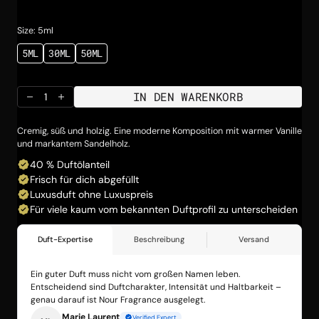
Preis
Size: 5ml
5ML
30ML
50ML
VARIANTE
VARIANTE
VARIANTE
AUSVERKAUFT
AUSVERKAUFT
AUSVERKAUFT
ODER
ODER
ODER
NICHT
NICHT
NICHT
IN DEN WARENKORB
VERFÜGBAR
VERFÜGBAR
VERFÜGBAR
Menge
Menge
für
für
IS
IS
Cremig, süß und holzig. Eine moderne Komposition mit warmer Vanille
HER1
HER1
und markantem Sandelholz.
verringern
erhöhen