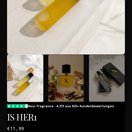
Galerieansicht
öffnen
IS HER1
Regulärer
€11,99