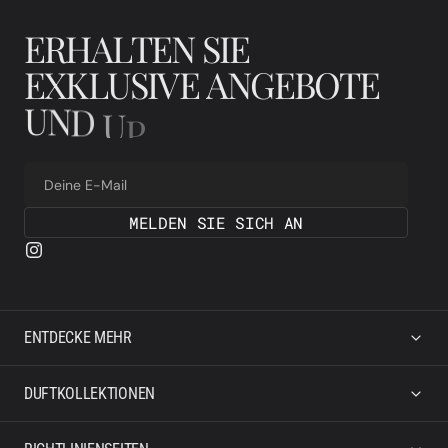
E
R
H
A
L
T
E
N
S
I
E
E
X
K
L
U
S
I
V
E
A
N
G
E
B
O
T
E
U
N
D
U
P
D
A
T
E
S
Deine E-Mail
MELDEN SIE SICH AN
ENTDECKE MEHR
DUFTKOLLEKTIONEN