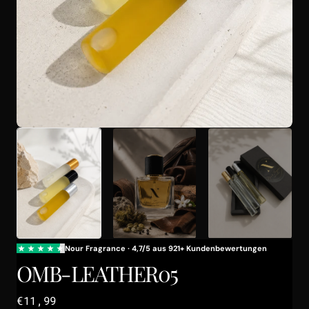
Galerieansicht
öffnen
OMB-LEATHER05
Regulärer
€11,99