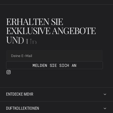
E
R
H
A
L
T
E
N
S
I
E
E
X
K
L
U
S
I
V
E
A
N
G
E
B
O
T
E
U
N
D
U
P
D
A
T
E
S
Deine E-Mail
MELDEN SIE SICH AN
ENTDECKE MEHR
DUFTKOLLEKTIONEN