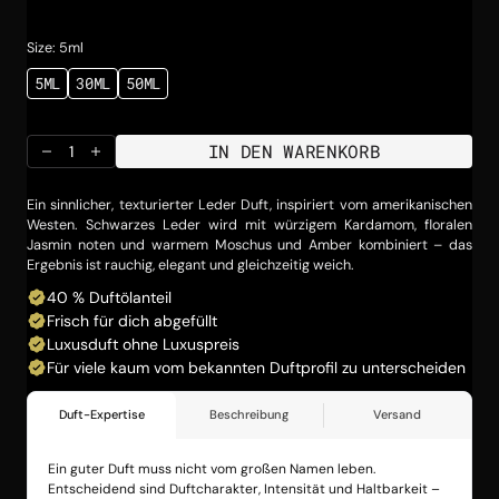
Preis
Size: 5ml
5ML
30ML
50ML
VARIANTE
VARIANTE
VARIANTE
AUSVERKAUFT
AUSVERKAUFT
AUSVERKAUFT
ODER
ODER
ODER
NICHT
NICHT
NICHT
IN DEN WARENKORB
VERFÜGBAR
VERFÜGBAR
VERFÜGBAR
Menge
Menge
für
für
omb-
omb-
Ein sinnlicher, texturierter Leder
Duft, inspiriert vom amerikanischen
leather05
leather05
Westen. Schwarzes Leder wird mit würzigem Kardamom, floralen
verringern
erhöhen
Jasmin noten und warmem Moschus und Amber kombiniert – das
Ergebnis ist rauchig, elegant und gleichzeitig weich.