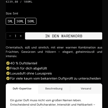
EINZELPREIS
PRO
€239,80
/
100ML
Preis
Size: 5ml
5ML
30ML
50ML
VARIANTE
VARIANTE
VARIANTE
AUSVERKAUFT
AUSVERKAUFT
AUSVERKAUFT
ODER
ODER
ODER
NICHT
NICHT
NICHT
IN DEN WARENKORB
VERFÜGBAR
VERFÜGBAR
VERFÜGBAR
Menge
Menge
für
für
ALAYLAT1
ALAYLAT1
Orientalisch, süß und sinnlich, mit einer warmen Kombination aus
verringern
erhöhen
Früchten, Gewürzen und Hölzern – elegant, geheimnisvoll und
intensiv.